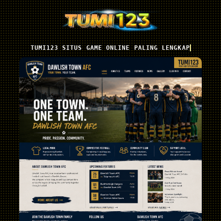
TUMI123 SITUS GAME ONLINE PALING LENGKAP